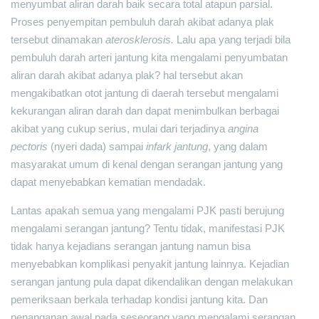
menyumbat aliran darah baik secara total atapun parsial.
Proses penyempitan pembuluh darah akibat adanya plak
tersebut dinamakan
aterosklerosis.
Lalu apa yang terjadi bila
pembuluh darah arteri jantung kita mengalami penyumbatan
aliran darah akibat adanya plak? hal tersebut akan
mengakibatkan otot jantung di daerah tersebut mengalami
kekurangan aliran darah dan dapat menimbulkan berbagai
akibat yang cukup serius, mulai dari terjadinya
angina
pectoris
(nyeri dada) sampai
infark jantung
, yang dalam
masyarakat umum di kenal dengan serangan jantung yang
dapat menyebabkan kematian mendadak.
Lantas apakah semua yang mengalami PJK pasti berujung
mengalami serangan jantung? Tentu tidak, manifestasi PJK
tidak hanya kejadians serangan jantung namun bisa
menyebabkan komplikasi penyakit jantung lainnya. Kejadian
serangan jantung pula dapat dikendalikan dengan melakukan
pemeriksaan berkala terhadap kondisi jantung kita. Dan
penanganan awal pada seseorang yang mengalami serangan