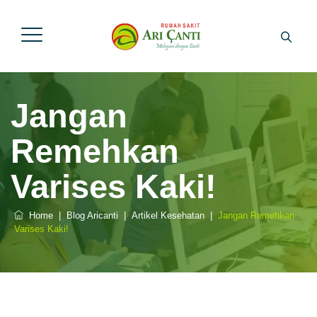
Jangan
Remehkan
Varises Kaki!
Home
|
Blog Aricanti
|
Artikel Kesehatan
|
Jangan Remehkan
Varises Kaki!