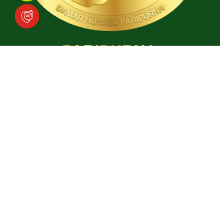
Download Aplikasi
Social Media
Facebook
Instagram
TikTok
YouTube
Copyright © 2025
Ari Canti Hospital
. All rights reserved.