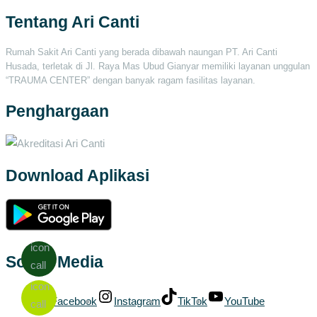
Tentang Ari Canti
Rumah Sakit Ari Canti yang berada dibawah naungan PT. Ari Canti
Husada, terletak di Jl. Raya Mas Ubud Gianyar memiliki layanan unggulan
“TRAUMA CENTER” dengan banyak ragam fasilitas layanan.
Penghargaan
Download Aplikasi
Social Media
Facebook
Instagram
TikTok
YouTube