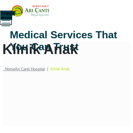
Toggle
menu
Medical Services That
You Can Trust
Klinik Anak
Home
Ari Canti Hospital
|
Klinik Anak