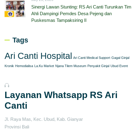
Sinergi Lawan Stunting: RS Ari Canti Turunkan Tim
Ahli Dampingi Pemdes Desa Pejeng dan
Puskesmas Tampaksiring II
Tags
Ari Canti Hospital
Ari Canti Medical Support
Gagal Ginjal
Kronik
Hemodialisa
La.Ku Market
Njana Tilem Museum
Penyakit Ginjal
Ubud Event
Layanan Whatsapp RS Ari
Canti
Jl. Raya Mas, Kec. Ubud, Kab. Gianyar
Provinsi Bali