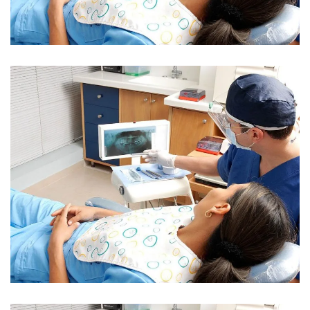
Pharmacy
Poli Executive
Dentures / Partial Dentures
Pharmacy
Travel Medicine