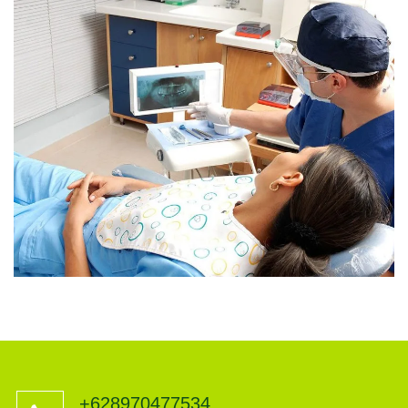
Fluoride Treatment
Perawatan Intensif
+628970477534