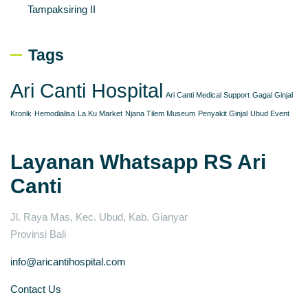
Tampaksiring II
Tags
Ari Canti Hospital
Ari Canti Medical Support
Gagal Ginjal
Kronik
Hemodialisa
La.Ku Market
Njana Tilem Museum
Penyakit Ginjal
Ubud Event
Layanan Whatsapp RS Ari
Canti
Jl. Raya Mas, Kec. Ubud, Kab. Gianyar
Provinsi Bali
info@aricantihospital.com
Contact Us