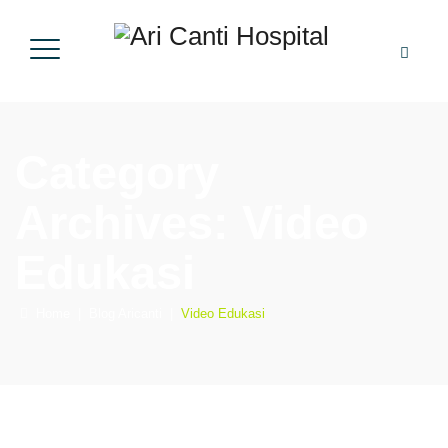
Category
Archives:
Video
Edukasi
Home
|
Blog Aricanti
|
Video Edukasi