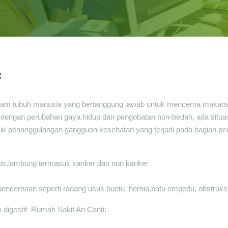
f
dalam tubuh manusia yang bertanggung jawab untuk mencerna makanan
engan perubahan gaya hidup dan pengobatan non-bedah, ada situasi 
untuk penanggulangan gangguan kesehatan yang terjadi pada bagian p
us,lambung termasuk kanker dan non kanker
ncernaan seperti radang usus buntu, hernia,batu empedu, obstruksi 
h digestif Rumah Sakit Ari Canti: