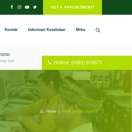
GET A APPOINTMENT!
Kontak
Informasi Kesehatan
Mitra
Promo
iap hari.
Hotline: (0361) 974573
Home
|
Klinik Bedah Digestif