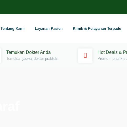
Tentang Kami
Layanan Pasien
Klinik & Pelayanan Terpadu
Temukan Dokter Anda
Hot Deals & 
Temukan jadwal dokter praktek.
Promo menarik set
raf