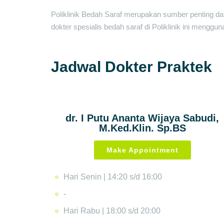
Poliklinik Bedah Saraf merupakan sumber penting d
dokter spesialis bedah saraf di Poliklinik ini men
Jadwal Dokter Praktek
dr. I Putu Ananta Wijaya Sabudi,
M.Ked.Klin. Sp.BS
Make Appointment
Hari Senin | 14:20 s/d 16:00
-
Hari Rabu | 18:00 s/d 20:00