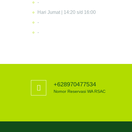
-
Hari Jumat | 14:20 s/d 16:00
-
-
+628970477534
Nomor Reservasi WA RSAC