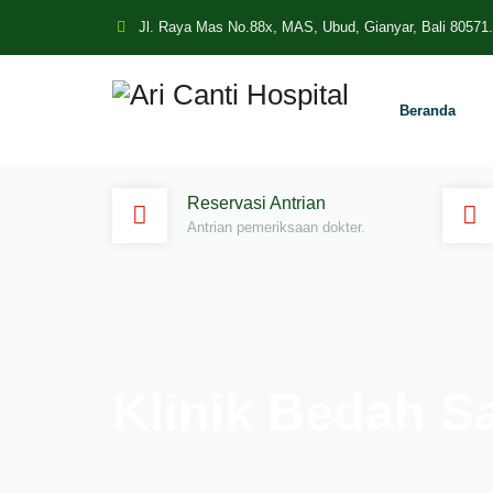
Jl. Raya Mas No.88x, MAS, Ubud, Gianyar, Bali 80571.
Beranda
Reservasi Antrian
Antrian pemeriksaan dokter.
Klinik Bedah Sa