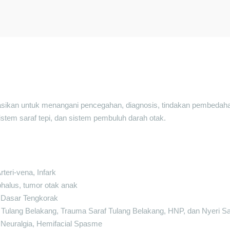
kasikan untuk menangani pencegahan, diagnosis, tindakan pembedahan
sistem saraf tepi, dan sistem pembuluh darah otak.
teri-vena, Infark
phalus, tumor otak anak
 Dasar Tengkorak
Tulang Belakang, Trauma Saraf Tulang Belakang, HNP, dan Nyeri Sar
l Neuralgia, Hemifacial Spasme