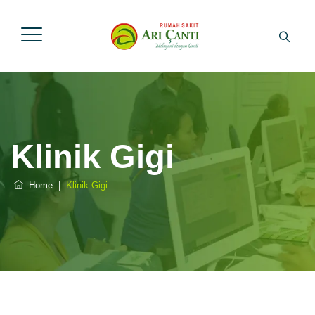
Klinik Gigi
Home
|
Klinik Gigi