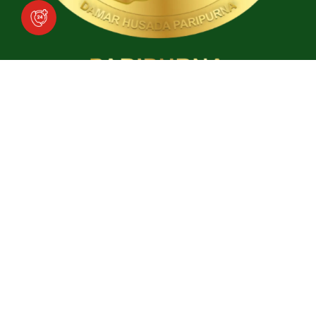
Download Aplikasi
Social Media
Facebook
Instagram
TikTok
YouTube
Copyright © 2025
Ari Canti Hospital
. All rights reserved.