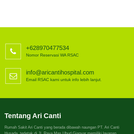
+628970477534
Nomor Reservasi WA RSAC
info@aricantihospital.com
Email RSAC kami untuk info lebih lanjut.
Tentang Ari Canti
Rumah Sakit Ari Canti yang berada dibawah naungan PT. Ari Canti
Husada, terletak di Jl. Raya Mas Ubud Gianyar memiliki layanan