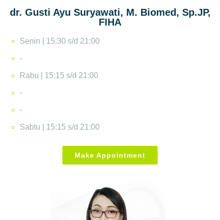
dr. Gusti Ayu Suryawati, M. Biomed, Sp.JP,
FIHA
Senin | 15:30 s/d 21:00
-
Rabu | 15:15 s/d 21:00
-
-
Sabtu | 15:15 s/d 21:00
Make Appointment