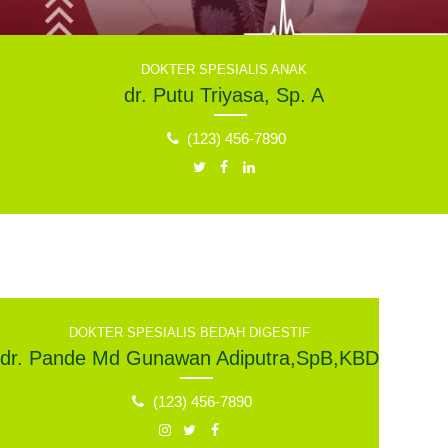
DOKTER SPESIALIS ANAK
dr. Putu Triyasa, Sp. A
(123) 456-7890
DOKTER SPESIALIS BEDAH DIGESTIF
dr. Pande Md Gunawan Adiputra,SpB,KBD
(123) 456-7890