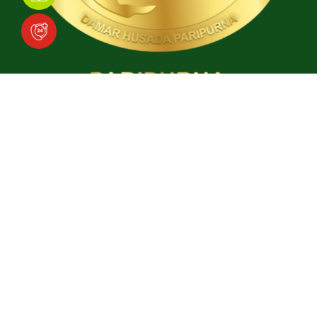
Download Aplikasi
Social Media
Facebook
Instagram
TikTok
YouTube
Copyright © 2025
Ari Canti Hospital
. All rights reserved.