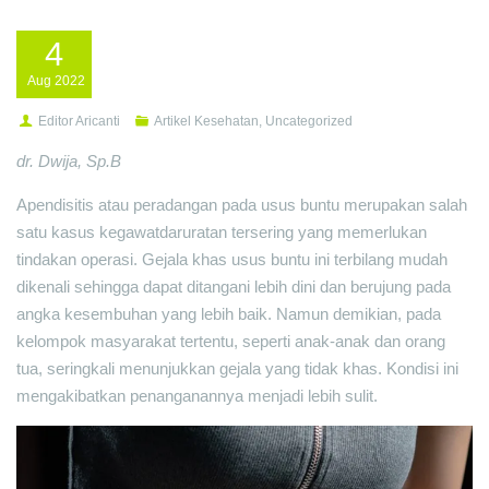
4
Aug
2022
Editor Aricanti
Artikel Kesehatan
,
Uncategorized
dr. Dwija, Sp.B
Apendisitis atau peradangan pada usus buntu merupakan salah
satu kasus kegawatdaruratan tersering yang memerlukan
tindakan operasi. Gejala khas usus buntu ini terbilang mudah
dikenali sehingga dapat ditangani lebih dini dan berujung pada
angka kesembuhan yang lebih baik. Namun demikian, pada
kelompok masyarakat tertentu, seperti anak-anak dan orang
tua, seringkali menunjukkan gejala yang tidak khas. Kondisi ini
mengakibatkan penanganannya menjadi lebih sulit.