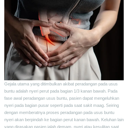
Gejala utama yang ditimbulkan akibat peradangan pada usus
buntu adalah nyeri perut pada bagian 1/3 kanan bawah. Pada
fase awal peradangan usus buntu, pasien dapat mengeluhkan
nyeri pada bagian pusar seperti pada saat sakit maag. Seiring
dengan memberatnya proses peradangan pada usus buntu
nyeri akan berpindah ke bagian perut kanan bawah. Keluhan lain
yang dirasakan pasien ialah demam, nyeri atau kesulitan saat