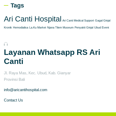
Tags
Ari Canti Hospital
Ari Canti Medical Support
Gagal Ginjal
Kronik
Hemodialisa
La.Ku Market
Njana Tilem Museum
Penyakit Ginjal
Ubud Event
Layanan Whatsapp RS Ari
Canti
Jl. Raya Mas, Kec. Ubud, Kab. Gianyar
Provinsi Bali
info@aricantihospital.com
Contact Us