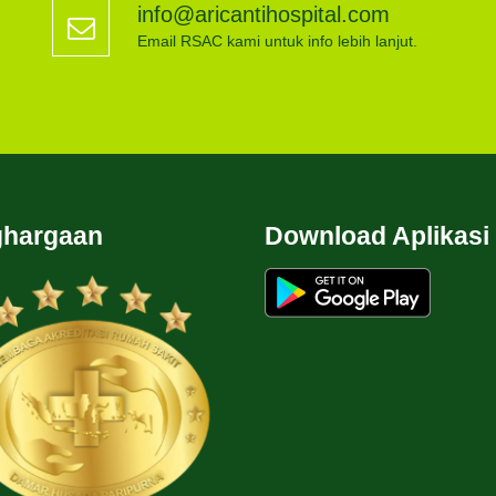
info@aricantihospital.com
Email RSAC kami untuk info lebih lanjut.
hargaan
Download Aplikasi