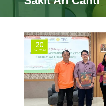
Sakit Ari Canti
20
Jan
2024