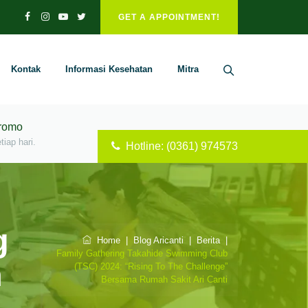
GET A APPOINTMENT!
Kontak
Informasi Kesehatan
Mitra
Promo
iap hari.
Hotline: (0361) 974573
g
Home
|
Blog Aricanti
|
Berita
|
Family Gathering Takahide Swimming Club
h
(TSC) 2024: “Rising To The Challenge”
Bersama Rumah Sakit Ari Canti