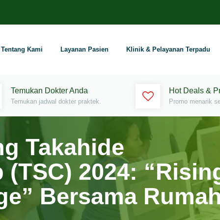
Tentang Kami
Layanan Pasien
Klinik & Pelayanan Terpadu
Temukan Dokter Anda
Hot Deals & 
Temukan jadwal dokter praktek.
Promo menarik set
ng Takahide
(TSC) 2024: “Risin
nge” Bersama Ruma