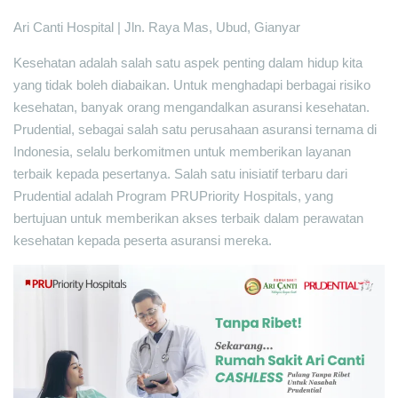
Ari Canti Hospital | Jln. Raya Mas, Ubud, Gianyar
Kesehatan adalah salah satu aspek penting dalam hidup kita
yang tidak boleh diabaikan. Untuk menghadapi berbagai risiko
kesehatan, banyak orang mengandalkan asuransi kesehatan.
Prudential, sebagai salah satu perusahaan asuransi ternama di
Indonesia, selalu berkomitmen untuk memberikan layanan
terbaik kepada pesertanya. Salah satu inisiatif terbaru dari
Prudential adalah Program PRUPriority Hospitals, yang
bertujuan untuk memberikan akses terbaik dalam perawatan
kesehatan kepada peserta asuransi mereka.