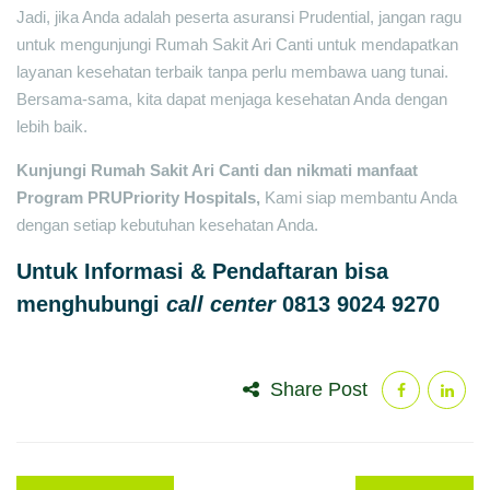
Jadi, jika Anda adalah peserta asuransi Prudential, jangan ragu
untuk mengunjungi Rumah Sakit Ari Canti untuk mendapatkan
layanan kesehatan terbaik tanpa perlu membawa uang tunai.
Bersama-sama, kita dapat menjaga kesehatan Anda dengan
lebih baik.
Kunjungi Rumah Sakit Ari
Canti
dan nikmati manfaat
Program PRUPriority Hospitals,
Kami siap membantu Anda
dengan setiap kebutuhan kesehatan Anda.
Untuk Informasi & Pendaftaran bisa
menghubungi
call center
0813 9024 9270
Share Post