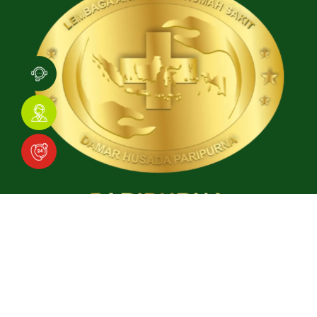
Download Aplikasi