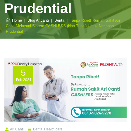
Prudential
Home
|
Blog Aricanti
|
Berita
|
Tanpa Ribet! Rumah Sakit Ari
Canti Melayani Sistem CASHLESS (Non-Tunai) Untuk Nasabah
Prudential
5
Feb
2024
Ari Canti
Berita
,
Health care