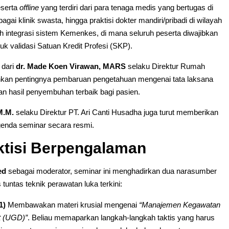
eserta
offline
yang terdiri dari para tenaga medis yang bertugas di
gai klinik swasta, hingga praktisi dokter mandiri/pribadi di wilayah
eh integrasi sistem Kemenkes, di mana seluruh peserta diwajibkan
uk validasi Satuan Kredit Profesi (SKP).
 dari
dr. Made Koen Virawan, MARS
selaku Direktur Rumah
ankan pentingnya pembaruan pengetahuan mengenai tata laksana
n hasil penyembuhan terbaik bagi pasien.
M.M.
selaku Direktur PT. Ari Canti Husadha juga turut memberikan
enda seminar secara resmi.
ktisi Berpengalaman
ed
sebagai moderator, seminar ini menghadirkan dua narasumber
untas teknik perawatan luka terkini:
1)
Membawakan materi krusial mengenai
“Manajemen Kegawatan
t (UGD)”
. Beliau memaparkan langkah-langkah taktis yang harus