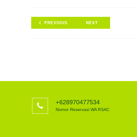
PREVIOUS
NEXT
+628970477534
Nomor Reservasi WA RSAC