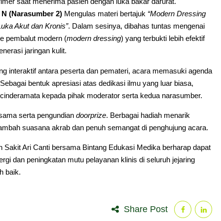
rimer saat menerima pasien dengan luka bakar darurat.
 N (Narasumber 2)
Mengulas materi bertajuk
“Modern Dressing
uka Akut dan Kronis”
. Dalam sesinya, dibahas tuntas mengenai
e pembalut modern (
modern dressing
) yang terbukti lebih efektif
rasi jaringan kulit.
ng interaktif antara peserta dan pemateri, acara memasuki agenda
agai bentuk apresiasi atas dedikasi ilmu yang luar biasa,
 cinderamata kepada pihak moderator serta kedua narasumber.
rsama serta pengundian
doorprize
. Berbagai hadiah menarik
nambah suasana akrab dan penuh semangat di penghujung acara.
h Sakit Ari Canti bersama Bintang Edukasi Medika berharap dapat
gi dan peningkatan mutu pelayanan klinis di seluruh jejaring
h baik.
Share Post