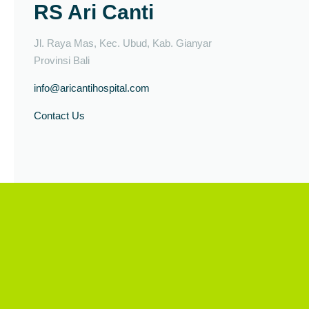
RS Ari Canti
Jl. Raya Mas, Kec. Ubud, Kab. Gianyar
Provinsi Bali
info@aricantihospital.com
Contact Us