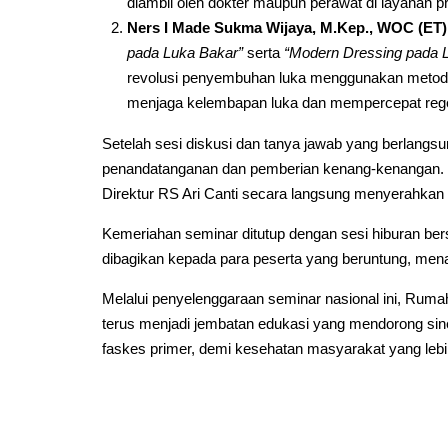
diambil oleh dokter maupun perawat di layanan p
Ners I Made Sukma Wijaya, M.Kep., WOC (ET)
pada Luka Bakar”
serta
“Modern Dressing pada L
revolusi penyembuhan luka menggunakan metod
menjaga kelembapan luka dan mempercepat regene
Setelah sesi diskusi dan tanya jawab yang berlangsu
penandatanganan dan pemberian kenang-kenangan. Seb
Direktur RS Ari Canti secara langsung menyerahkan
Kemeriahan seminar ditutup dengan sesi hiburan be
dibagikan kepada para peserta yang beruntung, me
Melalui penyelenggaraan seminar nasional ini, Ruma
terus menjadi jembatan edukasi yang mendorong siner
faskes primer, demi kesehatan masyarakat yang lebi