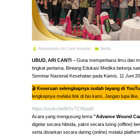
Administrator Ari Canti Hospital
Berita
UBUD, ARI CANTI
– Guna memperbarui ilmu dan me
tingkat pertama, Bintang Edukasi Medika bekerja s
Seminar Nasional Kesehatan pada Kamis, 11 Juni 20
🎬
Keseruan selengkapnya sudah tayang di YouTub
lengkapnya melalui link di bio kami. Jangan lupa like
https://youtu.be/BOvTC96pei0
Acara yang mengusung tema
“Advance Wound Care
digelar secara hibrida, yakni secara luring (
offline
) be
serta disiarkan secara daring (
online
) melalui platfo