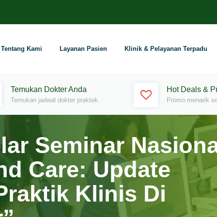
Tentang Kami
Layanan Pasien
Klinik & Pelayanan Terpadu
Temukan Dokter Anda
Hot Deals & 
Temukan jadwal dokter praktek.
Promo menarik set
elar Seminar Nasiona
d Care: Update
raktik Klinis Di