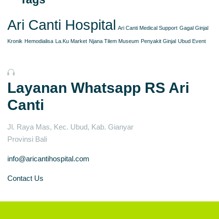
Ari Canti Hospital
Ari Canti Medical Support
Gagal Ginjal
Kronik
Hemodialisa
La.Ku Market
Njana Tilem Museum
Penyakit Ginjal
Ubud Event
Layanan Whatsapp RS Ari
Canti
Jl. Raya Mas, Kec. Ubud, Kab. Gianyar
Provinsi Bali
info@aricantihospital.com
Contact Us