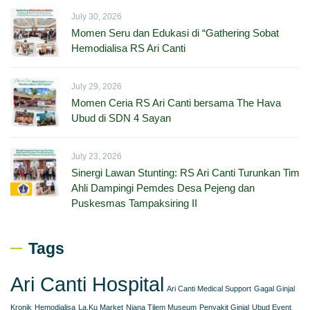
July 30, 2026
Momen Seru dan Edukasi di “Gathering Sobat
Hemodialisa RS Ari Canti
July 29, 2026
Momen Ceria RS Ari Canti bersama The Hava
Ubud di SDN 4 Sayan
July 23, 2026
Sinergi Lawan Stunting: RS Ari Canti Turunkan Tim
Ahli Dampingi Pemdes Desa Pejeng dan
Puskesmas Tampaksiring II
Tags
Ari Canti Hospital
Ari Canti Medical Support
Gagal Ginjal
Kronik
Hemodialisa
La.Ku Market
Njana Tilem Museum
Penyakit Ginjal
Ubud Event